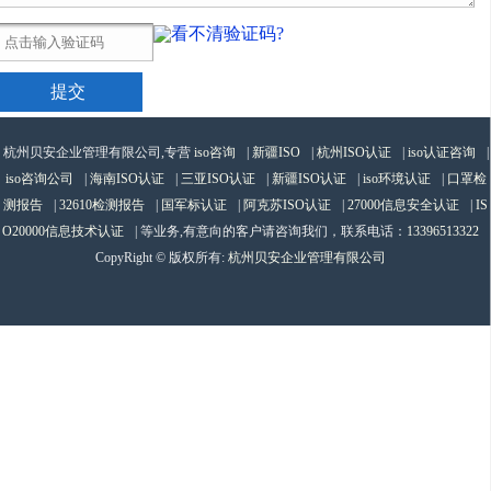
看不清验证码?
杭州贝安企业管理有限公司,专营
iso咨询
|
新疆ISO
|
杭州ISO认证
|
iso认证咨询
|
iso咨询公司
|
海南ISO认证
|
三亚ISO认证
|
新疆ISO认证
|
iso环境认证
|
口罩检
测报告
|
32610检测报告
|
国军标认证
|
阿克苏ISO认证
|
27000信息安全认证
|
IS
O20000信息技术认证
| 等业务,有意向的客户请咨询我们，联系电话：
13396513322
CopyRight © 版权所有:
杭州贝安企业管理有限公司