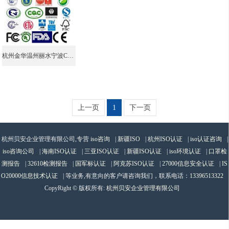
杭州金华温州丽水宁波CQC认证咨询
上一页
1
下一页
杭州贝安企业管理有限公司,专营
iso咨询
|
新疆ISO
|
杭州ISO认证
|
iso认证咨询
|
iso咨询公司
|
海南ISO认证
|
三亚ISO认证
|
新疆ISO认证
|
iso环境认证
|
口罩检
测报告
|
32610检测报告
|
国军标认证
|
阿克苏ISO认证
|
27000信息安全认证
|
IS
O20000信息技术认证
| 等业务,有意向的客户请咨询我们，联系电话：
13396513322
CopyRight © 版权所有:
杭州贝安企业管理有限公司