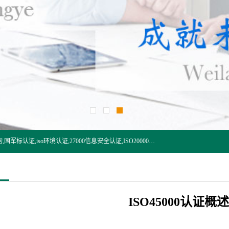
杭州贝安企业管理有限公司:iso咨询,杭州ISO认证,iso认证咨询,国军标认证,iso环境认证,27000信息安全认证,ISO20000信息技术认证,口罩检测报告,32610检测报告,CCRC认证,ISO50001认证,ITSS认证,两化融合认证,出口口罩检测报告等认证代理服务,本公司有近10年的体系咨询经验,能业务覆盖范围南到海南三亚北到新疆阿克苏.
ISO45000认证概述