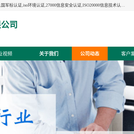
杭州贝安企业管理有限公司:iso咨询,杭州ISO认证,iso认证咨询,国军标认证,iso环境认证,27000信息安全认证,ISO20000信息技术认证,口罩检测报告,32610检测报告,CCRC认证,ISO50001认证,ITSS认证,两化融合认证,出口口罩检测报告等认证代理服务,本公司有近10年的体系咨询经验,能业务覆盖范围南到海南三亚北到新疆阿克苏.
限公司
业视频
关于我们
公司动态
客户