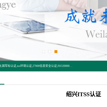
杭州贝安企业管理有限公司:iso咨询,杭州ISO认证,iso认证咨询,国军标认证,iso环境认证,27000信息安全认证,ISO20000信息技术认证,口罩检测报告,32610检测报告,CCRC认证,ISO50001认证,ITSS认证,两化融合认证,出口口罩检测报告等认证代理服务,本公司有近10年的体系咨询经验,能业务覆盖范围南到海南三亚北到新疆阿克苏.
绍兴ITSS认证