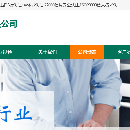
杭州贝安企业管理有限公司:iso咨询,杭州ISO认证,iso认证咨询,国军标认证,iso环境认证,27000信息安全认证,ISO20000信息技术认证,口罩检测报告,32610检测报告,CCRC认证,ISO50001认证,ITSS认证,两化融合认证,出口口罩检测报告等认证代理服务,本公司有近10年的体系咨询经验,能业务覆盖范围南到海南三亚北到新疆阿克苏.
限公司
业视频
关于我们
公司动态
客户