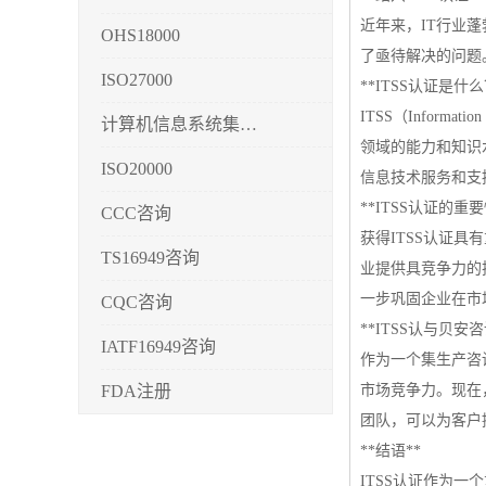
近年来，IT行业
OHS18000
了亟待解决的问题
ISO27000
**ITSS认证是什么
ITSS（Inform
计算机信息系统集成3/4/5
领域的能力和知识
ISO20000
信息技术服务和支
**ITSS认证的重要
CCC咨询
获得ITSS认证
TS16949咨询
业提供具竞争力的
一步巩固企业在市
CQC咨询
**ITSS认与贝安咨
IATF16949咨询
作为一个集生产咨
FDA注册
市场竞争力。现在
团队，可以为客户提
CMMI3/4/5
**结语**
CCRC认证
ITSS认证作为