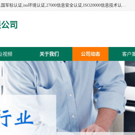
杭州贝安企业管理有限公司:iso咨询,杭州ISO认证,iso认证咨询,国军标认证,iso环境认证,27000信息安全认证,ISO20000信息技术认证,口罩检测报告,32610检测报告,CCRC认证,ISO50001认证,ITSS认证,两化融合认证,出口口罩检测报告等认证代理服务,本公司有近10年的体系咨询经验,能业务覆盖范围南到海南三亚北到新疆阿克苏.
限公司
业视频
关于我们
公司动态
客户