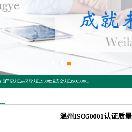
杭州贝安企业管理有限公司:iso咨询,杭州ISO认证,iso认证咨询,国军标认证,iso环境认证,27000信息安全认证,ISO20000信息技术认证,口罩检测报告,32610检测报告,CCRC认证,ISO50001认证,ITSS认证,两化融合认证,出口口罩检测报告等认证代理服务,本公司有近10年的体系咨询经验,能业务覆盖范围南到海南三亚北到新疆阿克苏.
温州ISO50001认证质