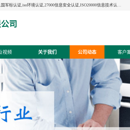
杭州贝安企业管理有限公司:iso咨询,杭州ISO认证,iso认证咨询,国军标认证,iso环境认证,27000信息安全认证,ISO20000信息技术认证,口罩检测报告,32610检测报告,CCRC认证,ISO50001认证,ITSS认证,两化融合认证,出口口罩检测报告等认证代理服务,本公司有近10年的体系咨询经验,能业务覆盖范围南到海南三亚北到新疆阿克苏.
限公司
业视频
关于我们
公司动态
客户