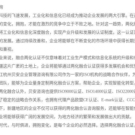
询
科技的飞速发展，工业化和信息化已经成为推动企业发展的两大引擎。在
的变化，拥抱，才能在激烈的竞争中立于不败之地。针对这一趋势，两化
将工业化和信息化深度融合，实现产业升级和发展的认证制度。这一认证
的发展。通过持续改善和，企业将能够在不断变化的市场环境中获得长期
和重视。
业来说，融合两化认证不仅意味着对工业生产模式和信息化系统的升级和
新疆这片广袤的土地上，企业将能够通过两化融合认证获得多发展机会和优
江杭州贝安企业管理咨询有限公司作为一家的ISO机构的战略合作伙伴，
团队，能够为企业量身定制两化融合认方案，帮助企业，实现智能化转型
融合认外，贝安咨询也提供ISO9000认证、ISO14000认证、ISO22000认
了稳定的战略合作关系，也拥有代理产品欧盟CE认证、E-mark认证、C
下，新疆地区的企业不仅可以获得的两化融合认咨询服务，还能够在智能
业将能够获得广阔的发展空间，为地方经济的繁荣和发展做出大的贡献。
时代，与时俱进，拥抱变化，是每个企业的必然选择。选择两化融合认证