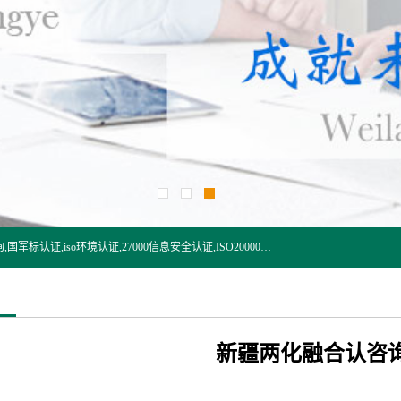
杭州贝安企业管理有限公司:iso咨询,杭州ISO认证,iso认证咨询,国军标认证,iso环境认证,27000信息安全认证,ISO20000信息技术认证,口罩检测报告,32610检测报告,CCRC认证,ISO50001认证,ITSS认证,两化融合认证,出口口罩检测报告等认证代理服务,本公司有近10年的体系咨询经验,能业务覆盖范围南到海南三亚北到新疆阿克苏.
新疆两化融合认咨