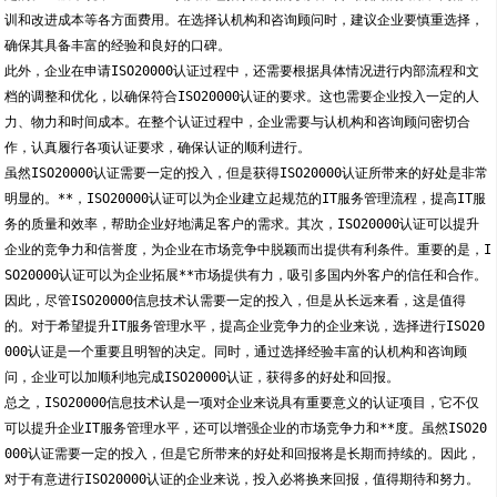
训和改进成本等各方面费用。在选择认机构和咨询顾问时，建议企业要慎重选择，
确保其具备丰富的经验和良好的口碑。
此外，企业在申请ISO20000认证过程中，还需要根据具体情况进行内部流程和文
档的调整和优化，以确保符合ISO20000认证的要求。这也需要企业投入一定的人
力、物力和时间成本。在整个认证过程中，企业需要与认机构和咨询顾问密切合
作，认真履行各项认证要求，确保认证的顺利进行。
虽然ISO20000认证需要一定的投入，但是获得ISO20000认证所带来的好处是非常
明显的。**，ISO20000认证可以为企业建立起规范的IT服务管理流程，提高IT服
务的质量和效率，帮助企业好地满足客户的需求。其次，ISO20000认证可以提升
企业的竞争力和信誉度，为企业在市场竞争中脱颖而出提供有利条件。重要的是，I
SO20000认证可以为企业拓展**市场提供有力，吸引多国内外客户的信任和合作。
因此，尽管ISO20000信息技术认需要一定的投入，但是从长远来看，这是值得
的。对于希望提升IT服务管理水平，提高企业竞争力的企业来说，选择进行ISO20
000认证是一个重要且明智的决定。同时，通过选择经验丰富的认机构和咨询顾
问，企业可以加顺利地完成ISO20000认证，获得多的好处和回报。
总之，ISO20000信息技术认是一项对企业来说具有重要意义的认证项目，它不仅
可以提升企业IT服务管理水平，还可以增强企业的市场竞争力和**度。虽然ISO20
000认证需要一定的投入，但是它所带来的好处和回报将是长期而持续的。因此，
对于有意进行ISO20000认证的企业来说，投入必将换来回报，值得期待和努力。