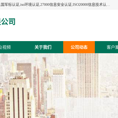
杭州贝安企业管理有限公司:iso咨询,杭州ISO认证,iso认证咨询,国军标认证,iso环境认证,27000信息安全认证,ISO20000信息技术认证,口罩检测报告,32610检测报告,CCRC认证,ISO50001认证,ITSS认证,两化融合认证,出口口罩检测报告等认证代理服务,本公司有近10年的体系咨询经验,能业务覆盖范围南到海南三亚北到新疆阿克苏.
限公司
业视频
关于我们
公司动态
客户