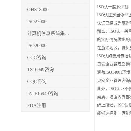
ISO认一般多少钱
OHS18000
ISO认证是当今
ISO27000
认证已经成为赢得
那么，ISO认一
计算机信息系统集成3/4/5
的实际情况做出的
ISO20000
在浙江地区，像贝
ISO认的费用包
CCC咨询
贝安企业管理咨询有
TS16949咨询
涵盖ISO14001
贝安企业管理咨询
CQC咨询
此外，ISO认证
IATF16949咨询
素质、增强内外部
FDA注册
综上所述，ISO
能够选择到一家能
CMMI3/4/5
CCRC认证