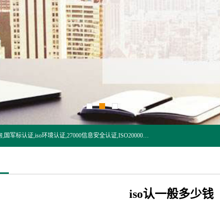
杭州贝安企业管理有限公司:iso咨询,杭州ISO认证,iso认证咨询,国军标认证,iso环境认证,27000信息安全认证,ISO20000信息技术认证,口罩检测报告,32610检测报告,CCRC认证,ISO50001认证,ITSS认证,两化融合认证,出口口罩检测报告等认证代理服务,本公司有近10年的体系咨询经验,能业务覆盖范围南到海南三亚北到新疆阿克苏.
iso认一般多少钱