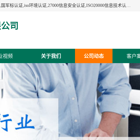
杭州贝安企业管理有限公司:iso咨询,杭州ISO认证,iso认证咨询,国军标认证,iso环境认证,27000信息安全认证,ISO20000信息技术认证,口罩检测报告,32610检测报告,CCRC认证,ISO50001认证,ITSS认证,两化融合认证,出口口罩检测报告等认证代理服务,本公司有近10年的体系咨询经验,能业务覆盖范围南到海南三亚北到新疆阿克苏.
限公司
业视频
关于我们
公司动态
客户