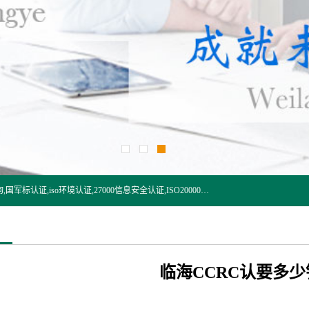
杭州贝安企业管理有限公司:iso咨询,杭州ISO认证,iso认证咨询,国军标认证,iso环境认证,27000信息安全认证,ISO20000信息技术认证,口罩检测报告,32610检测报告,CCRC认证,ISO50001认证,ITSS认证,两化融合认证,出口口罩检测报告等认证代理服务,本公司有近10年的体系咨询经验,能业务覆盖范围南到海南三亚北到新疆阿克苏.
临海CCRC认要多少