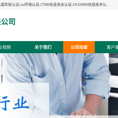
杭州贝安企业管理有限公司:iso咨询,杭州ISO认证,iso认证咨询,国军标认证,iso环境认证,27000信息安全认证,ISO20000信息技术认证,口罩检测报告,32610检测报告,CCRC认证,ISO50001认证,ITSS认证,两化融合认证,出口口罩检测报告等认证代理服务,本公司有近10年的体系咨询经验,能业务覆盖范围南到海南三亚北到新疆阿克苏.
限公司
业视频
关于我们
公司动态
客户