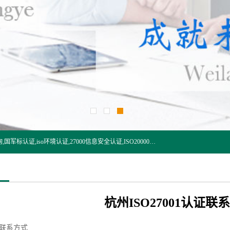
杭州贝安企业管理有限公司:iso咨询,杭州ISO认证,iso认证咨询,国军标认证,iso环境认证,27000信息安全认证,ISO20000信息技术认证,口罩检测报告,32610检测报告,CCRC认证,ISO50001认证,ITSS认证,两化融合认证,出口口罩检测报告等认证代理服务,本公司有近10年的体系咨询经验,能业务覆盖范围南到海南三亚北到新疆阿克苏.
杭州ISO27001认证联
认证联系方式