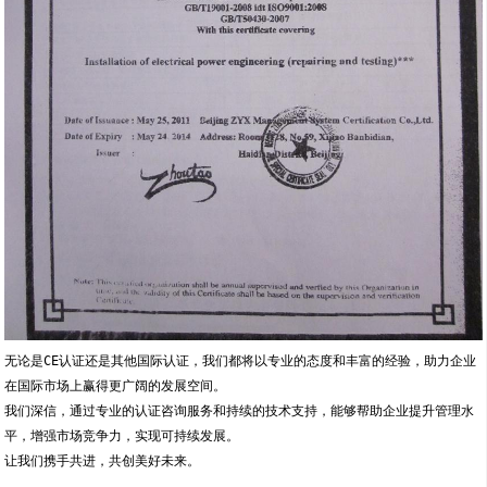
无论是CE认证还是其他国际认证，我们都将以专业的态度和丰富的经验，助力企业
在国际市场上赢得更广阔的发展空间。
我们深信，通过专业的认证咨询服务和持续的技术支持，能够帮助企业提升管理水
平，增强市场竞争力，实现可持续发展。
让我们携手共进，共创美好未来。