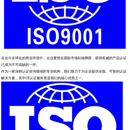
在当今全球化的商业环境中，企业要想在国际市场站稳脚跟，获得权威的产品认证
已成为不可或缺的一环。
作为一家深耕认证咨询领域的专业机构，我们致力于为企业提供全面、可靠的认证
解决方案，其中CE认证服务更是我们的核心优势之一。