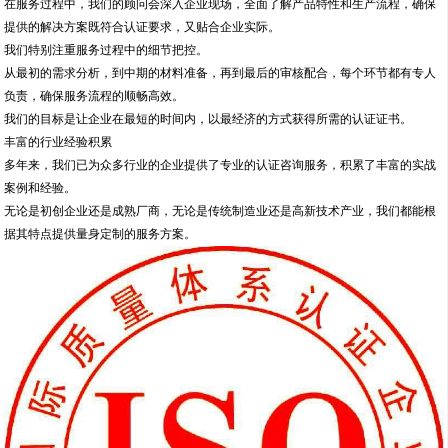
在服务过程中，我们的顾问会深入企业现场，全面了解产品特性和生产流程，确保
提供的解决方案既符合认证要求，又贴合企业实际。
我们特别注重服务过程中的细节把控。
从最初的需求分析，到中期的材料准备，再到最后的审核配合，每个环节都有专人
负责，确保服务流程的顺畅高效。
我们的目标是让企业在最短的时间内，以最经济的方式获得所需的认证证书。
丰富的行业经验积累
多年来，我们已为众多行业的企业提供了专业的认证咨询服务，积累了丰富的实战
案例和经验。
无论是初创企业还是成熟厂商，无论是传统制造业还是高新技术产业，我们都能根
据其特点提供量身定制的服务方案。