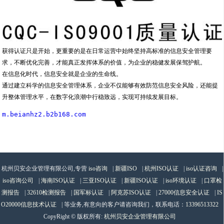
获得认证只是开始，更重要的是在日常运营中始终坚持高标准的信息安全管理要
求，不断优化完善，才能真正发挥体系的价值，为企业的稳健发展保驾护航。
在信息化时代，信息安全就是企业的生命线。
通过建立科学的信息安全管理体系，企业不仅能够有效防范信息安全风险，还能提
升整体管理水平，在数字化浪潮中行稳致远，实现可持续发展目标。
m.beianhz2.b2b168.com
杭州贝安企业管理有限公司,专营
iso咨询
|
新疆ISO
|
杭州ISO认证
|
iso认证咨询
|
iso咨询公司
|
海南ISO认证
|
三亚ISO认证
|
新疆ISO认证
|
iso环境认证
|
口罩检
测报告
|
32610检测报告
|
国军标认证
|
阿克苏ISO认证
|
27000信息安全认证
|
IS
O20000信息技术认证
| 等业务,有意向的客户请咨询我们，联系电话：
13396513322
CopyRight © 版权所有:
杭州贝安企业管理有限公司