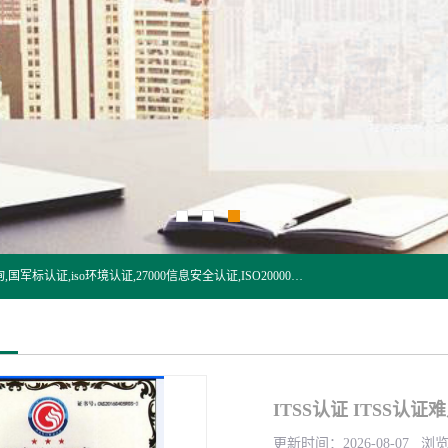
杭州贝安企业管理有限公司:iso咨询,杭州ISO认证,iso认证咨询,国军标认证,iso环境认证,27000信息安全认证,ISO20000信息技术认证,口罩检测报告,32610检测报告,CCRC认证,ISO50001认证,ITSS认证,两化融合认证,出口口罩检测报告等认证代理服务,本公司有近10年的体系咨询经验,能业务覆盖范围南到海南三亚北到新疆阿克苏.
ITSS认证 ITSS认
更新时间：2026-08-07 浏览