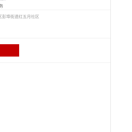
务
区彭埠街道红五月社区