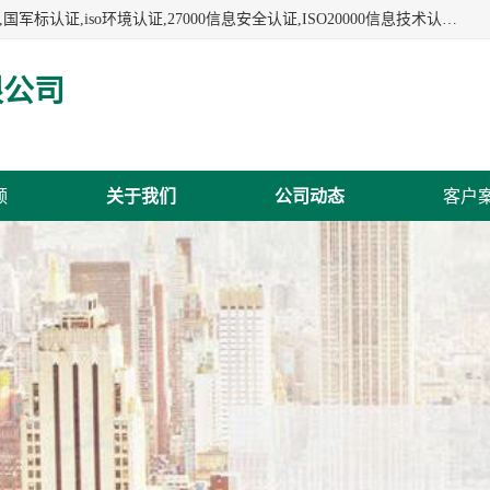
杭州贝安企业管理有限公司:iso咨询,杭州ISO认证,iso认证咨询,国军标认证,iso环境认证,27000信息安全认证,ISO20000信息技术认证,口罩检测报告,32610检测报告,CCRC认证,ISO50001认证,ITSS认证,两化融合认证,出口口罩检测报告等认证代理服务,本公司有近10年的体系咨询经验,能业务覆盖范围南到海南三亚北到新疆阿克苏.
限公司
频
关于我们
公司动态
客户