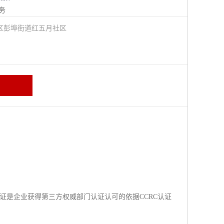
务
区彭埠街道红五月社区
认证是企业获得第三方权威部门认证认可的依据CCRC认证