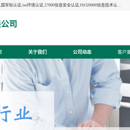
杭州贝安企业管理有限公司:iso咨询,杭州ISO认证,iso认证咨询,国军标认证,iso环境认证,27000信息安全认证,ISO20000信息技术认证,口罩检测报告,32610检测报告,CCRC认证,ISO50001认证,ITSS认证,两化融合认证,出口口罩检测报告等认证代理服务,本公司有近10年的体系咨询经验,能业务覆盖范围南到海南三亚北到新疆阿克苏.
限公司
频
关于我们
公司动态
客户