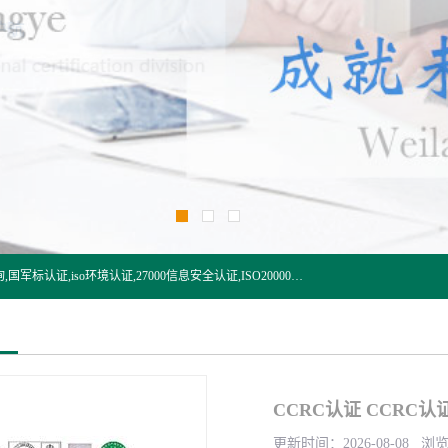
杭州贝安企业管理有限公司:iso咨询,杭州ISO认证,iso认证咨询,国军标认证,iso环境认证,27000信息安全认证,ISO20000信息技术认证,口罩检测报告,32610检测报告,CCRC认证,ISO50001认证,ITSS认证,两化融合认证,出口口罩检测报告等认证代理服务,本公司有近10年的体系咨询经验,能业务覆盖范围南到海南三亚北到新疆阿克苏.
CCRC认证 CCRC
更新时间：2026-08-08 浏览