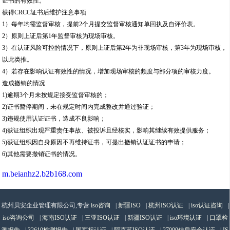
证书的有效性。
获得CRCC证书后维护注意事项
1）每年均需监督审核，提前2个月提交监督审核通知单回执及自评价表。
2）原则上证后第1年监督审核为现场审核。
3）在认证风险可控的情况下，原则上证后第2年为非现场审核，第3年为现场审核，
以此类推。
4）若存在影响认证有效性的情况，增加现场审核的频度与部分项的审核力度。
造成撤销的情况
1)逾期3个月未按规定接受监督审核的；
2)证书暂停期间，未在规定时间内完成整改并通过验证；
3)违规使用认证证书，造成不良影响；
4)获证组织出现严重责任事故、被投诉且经核实，影响其继续有效提供服务；
5)获证组织因自身原因不再维持证书，可提出撤销认证证书的申请；
6)其他需要撤销证书的情况。
m.beianhz2.b2b168.com
杭州贝安企业管理有限公司,专营
iso咨询
|
新疆ISO
|
杭州ISO认证
|
iso认证咨询
|
iso咨询公司
|
海南ISO认证
|
三亚ISO认证
|
新疆ISO认证
|
iso环境认证
|
口罩检