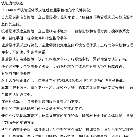
认证流程概述
ISO14001环境管理体系认证过程通常包括几个关键阶段。
首先是前期准备阶段，企业需要进行现状评估，了解自身环境管理状况与标准要求
之间的差距。
接着是体系建立阶段，企业需制定环境方针、目标指标和管理方案，编制体系文
件，包括手册、程序文件和作业指导书等。
然后是体系试运行阶段，企业需要实施建立的环境管理体系，进行内部审核和管理
评审，不断改进和完善体系。
最后是认证审核阶段，认证机构将对企业进行现场审核，通过后颁发认证证书。
整个过程中，企业需要全员参与，确保环境管理体系的有效实施和持续改进。
专业咨询的重要性
对于大多数企业而言，自主建立和实施ISO14001环境管理体系面临诸多挑战。
标准理解不深入、缺乏专业人才、经验不足等问题常常导致体系建立过程曲折，甚
至影响认证通过率。
在这种情况下，寻求专业咨询服务显得尤为重要。
专业的咨询团队能够为企业提供全方位的技术支持。
他们不仅熟悉标准要求，还具备丰富的实践经验，能够根据企业的具体情况，量身
定制适合的实施方案。
从初期的差距分析、体系策划，到中期的文件编写、培训指导，再到后期的审核准
备、问题整改，专业咨询师都能提供专业指导，帮助企业少走弯路，提高认证效