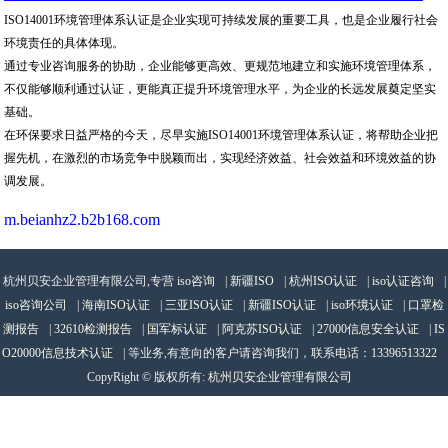
ISO14001环境管理体系认证是企业实现可持续发展的重要工具，也是企业履行社会
环境责任的具体体现。
通过专业咨询服务的协助，企业能够更高效、更规范地建立和实施环境管理体系，
不仅能够顺利通过认证，更能真正提升环境管理水平，为企业的长远发展奠定坚实
基础。
在环保要求日益严格的今天，尽早实施ISO14001环境管理体系认证，将帮助企业把
握先机，在激烈的市场竞争中脱颖而出，实现经济效益、社会效益和环境效益的协
调发展。
m.beianhz2.b2b168.com
杭州贝安企业管理有限公司,专营
iso咨询
|
新疆ISO
|
杭州ISO认证
|
iso认证咨询
|
iso咨询公司
|
海南ISO认证
|
三亚ISO认证
|
新疆ISO认证
|
iso环境认证
|
口罩检
测报告
|
32610检测报告
|
国军标认证
|
阿克苏ISO认证
|
27000信息安全认证
|
IS
O20000信息技术认证
| 等业务,有意向的客户请咨询我们，联系电话：
13396513322
CopyRight © 版权所有:
杭州贝安企业管理有限公司