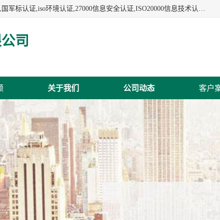
杭州贝安企业管理有限公司:iso咨询,杭州ISO认证,iso认证咨询,国军标认证,iso环境认证,27000信息安全认证,ISO20000信息技术认证,口罩检测报告,32610检测报告,CCRC认证,ISO50001认证,ITSS认证,两化融合认证,出口口罩检测报告等认证代理服务,本公司有近10年的体系咨询经验,能业务覆盖范围南到海南三亚北到新疆阿克苏.
限公司
频
关于我们
公司动态
客户