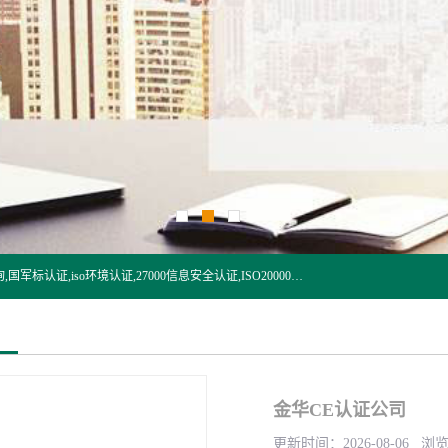
杭州贝安企业管理有限公司:iso咨询,杭州ISO认证,iso认证咨询,国军标认证,iso环境认证,27000信息安全认证,ISO20000信息技术认证,口罩检测报告,32610检测报告,CCRC认证,ISO50001认证,ITSS认证,两化融合认证,出口口罩检测报告等认证代理服务,本公司有近10年的体系咨询经验,能业务覆盖范围南到海南三亚北到新疆阿克苏.
金华CE认证公司
更新时间：2026-08-06 浏