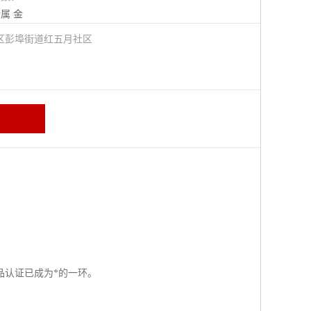
金属
金
区彭埠街道红五月社区
品认证已成为*的一环。