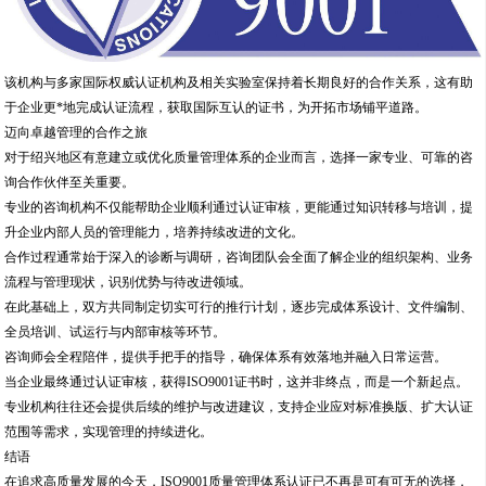
该机构与多家国际权威认证机构及相关实验室保持着长期良好的合作关系，这有助
于企业更*地完成认证流程，获取国际互认的证书，为开拓市场铺平道路。
迈向卓越管理的合作之旅
对于绍兴地区有意建立或优化质量管理体系的企业而言，选择一家专业、可靠的咨
询合作伙伴至关重要。
专业的咨询机构不仅能帮助企业顺利通过认证审核，更能通过知识转移与培训，提
升企业内部人员的管理能力，培养持续改进的文化。
合作过程通常始于深入的诊断与调研，咨询团队会全面了解企业的组织架构、业务
流程与管理现状，识别优势与待改进领域。
在此基础上，双方共同制定切实可行的推行计划，逐步完成体系设计、文件编制、
全员培训、试运行与内部审核等环节。
咨询师会全程陪伴，提供手把手的指导，确保体系有效落地并融入日常运营。
当企业最终通过认证审核，获得ISO9001证书时，这并非终点，而是一个新起点。
专业机构往往还会提供后续的维护与改进建议，支持企业应对标准换版、扩大认证
范围等需求，实现管理的持续进化。
结语
在追求高质量发展的今天，ISO9001质量管理体系认证已不再是可有可无的选择，