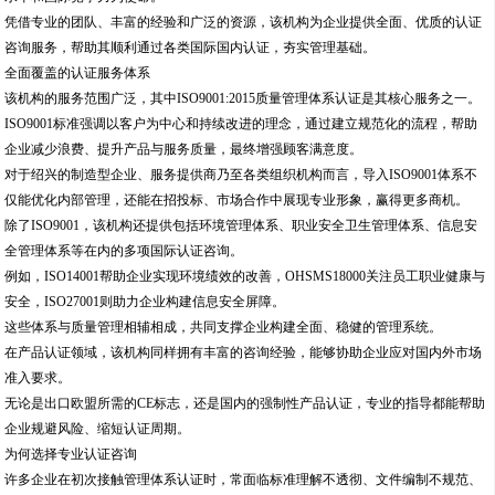
凭借专业的团队、丰富的经验和广泛的资源，该机构为企业提供全面、优质的认证
咨询服务，帮助其顺利通过各类国际国内认证，夯实管理基础。
全面覆盖的认证服务体系
该机构的服务范围广泛，其中ISO9001:2015质量管理体系认证是其核心服务之一。
ISO9001标准强调以客户为中心和持续改进的理念，通过建立规范化的流程，帮助
企业减少浪费、提升产品与服务质量，最终增强顾客满意度。
对于绍兴的制造型企业、服务提供商乃至各类组织机构而言，导入ISO9001体系不
仅能优化内部管理，还能在招投标、市场合作中展现专业形象，赢得更多商机。
除了ISO9001，该机构还提供包括环境管理体系、职业安全卫生管理体系、信息安
全管理体系等在内的多项国际认证咨询。
例如，ISO14001帮助企业实现环境绩效的改善，OHSMS18000关注员工职业健康与
安全，ISO27001则助力企业构建信息安全屏障。
这些体系与质量管理相辅相成，共同支撑企业构建全面、稳健的管理系统。
在产品认证领域，该机构同样拥有丰富的咨询经验，能够协助企业应对国内外市场
准入要求。
无论是出口欧盟所需的CE标志，还是国内的强制性产品认证，专业的指导都能帮助
企业规避风险、缩短认证周期。
为何选择专业认证咨询
许多企业在初次接触管理体系认证时，常面临标准理解不透彻、文件编制不规范、