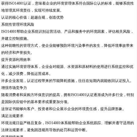
获得ISO14001认证，意味着企业的环境管理体系符合国际公认的标准，能够系统性
地管理其环境责任，实现可持续发展。
认证的核心价值：超越合规，创造优势
系统性管理环境风险
ISO14001帮助企业系统识别运营活动、产品和服务中的环境因素，评估相关风险，
并建立控制措施。
这种前瞻性的管理方式，使企业能够预防环境污染事件的发生，降低环境事故带来
的经济和声誉损失。
提升资源利用效率
通过实施环境管理体系，企业会对能源、水资源和原材料的使用进行系统监控和优
化，减少浪费，降低运营成本。
许多企业发现，认证过程带来的节能降耗措施，往往在短期内就能收回认证投入。
增强市场竞争力
随着消费者和采购方环保意识的提高，拥有ISO14001认证逐渐成为许多行业，特别
是国际供应链中的基本要求或重要加分项。
这张证书能够向客户、投资者和公众展示企业的环境责任感，提升品牌形象。
满足法规要求
环境法规日益严格且复杂，ISO14001体系能帮助企业系统跟踪、理解并遵守适用的
法律法规要求，避免因违规而导致的处罚和运营中断。
促进持续改进