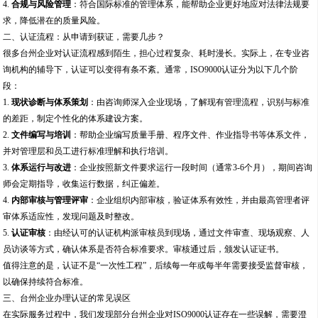
4.
合规与风险管理
：符合国际标准的管理体系，能帮助企业更好地应对法律法规要
求，降低潜在的质量风险。
二、认证流程：从申请到获证，需要几步？
很多台州企业对认证流程感到陌生，担心过程复杂、耗时漫长。实际上，在专业咨
询机构的辅导下，认证可以变得有条不紊。通常，ISO9000认证分为以下几个阶
段：
1.
现状诊断与体系策划
：由咨询师深入企业现场，了解现有管理流程，识别与标准
的差距，制定个性化的体系建设方案。
2.
文件编写与培训
：帮助企业编写质量手册、程序文件、作业指导书等体系文件，
并对管理层和员工进行标准理解和执行培训。
3.
体系运行与改进
：企业按照新文件要求运行一段时间（通常3-6个月），期间咨询
师会定期指导，收集运行数据，纠正偏差。
4.
内部审核与管理评审
：企业组织内部审核，验证体系有效性，并由最高管理者评
审体系适应性，发现问题及时整改。
5.
认证审核
：由经认可的认证机构派审核员到现场，通过文件审查、现场观察、人
员访谈等方式，确认体系是否符合标准要求。审核通过后，颁发认证证书。
值得注意的是，认证不是“一次性工程”，后续每一年或每半年需要接受监督审核，
以确保持续符合标准。
三、台州企业办理认证的常见误区
在实际服务过程中，我们发现部分台州企业对ISO9000认证存在一些误解，需要澄