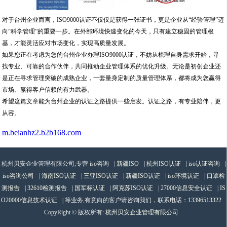
对于台州企业而言，ISO9000认证不仅仅是获得一张证书，更是企业从“经验管理”迈
向“科学管理”的重要一步。在外部环境快速变化的今天，只有建立稳固的管理根
基，才能灵活应对市场变化，实现高质量发展。
如果您正在考虑为您的台州企业办理ISO9000认证，不妨从梳理自身需求开始，寻
找专业、可靠的合作伙伴，共同推动企业管理体系的优化升级。无论是初创企业还
是正在寻求管理突破的成熟企业，一套量身定制的质量管理体系，都将成为您赢得
市场、赢得客户信赖的有力武器。
希望这篇文章能为台州企业的认证之路提供一些启发。认证之路，有专业陪伴，更
从容。
m.beianhz2.b2b168.com
杭州贝安企业管理有限公司,专营
iso咨询
|
新疆ISO
|
杭州ISO认证
|
iso认证咨询
|
iso咨询公司
|
海南ISO认证
|
三亚ISO认证
|
新疆ISO认证
|
iso环境认证
|
口罩检
测报告
|
32610检测报告
|
国军标认证
|
阿克苏ISO认证
|
27000信息安全认证
|
IS
O20000信息技术认证
| 等业务,有意向的客户请咨询我们，联系电话：
13396513322
CopyRight © 版权所有:
杭州贝安企业管理有限公司