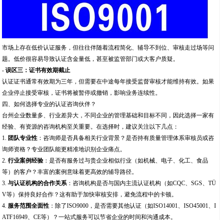
市场上存在低价认证服务，但往往伴随着流程简化、辅导不到位、审核走过场等问
题。低价很容易导致认证含金量低，甚至被监管部门或大客户质疑。
-
误区三：证书有效期截止
认证证书通常有效期为三年，但需要在中途每年接受监督审核才能维持有效。如果
企业停止接受审核，证书将被暂停或撤销，影响业务连续性。
四、如何选择专业的认证咨询伙伴？
台州企业数量多、行业差异大，不同企业的管理基础和目标不同，因此选择一家有
经验、有资源的咨询机构至关重要。在选择时，建议关注以下几点：
1.
团队专业性
：咨询师是否具备相关行业背景？是否持有质量管理体系审核员或咨
询师资格？专业团队能更精准地识别企业痛点。
2.
行业案例经验
：是否有服务过与贵企业相似行业（如机械、电子、化工、食品
等）的客户？丰富的案例意味着更高效的辅导路径。
3.
与认证机构的合作关系
：咨询机构是否与国内主流认证机构（如CQC、SGS、TÜ
V等）保持良好合作？这有助于加快审核安排，避免流程中的卡顿。
4.
服务范围全面性
：除了ISO9000，是否需要其他认证（如ISO14001、ISO45001、I
ATF16949、CE等）？一站式服务可以节省企业的时间和沟通成本。