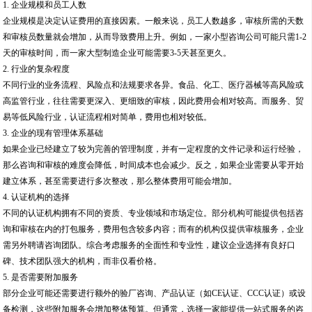
1. 企业规模和员工人数
企业规模是决定认证费用的直接因素。一般来说，员工人数越多，审核所需的天数
和审核员数量就会增加，从而导致费用上升。例如，一家小型咨询公司可能只需1-2
天的审核时间，而一家大型制造企业可能需要3-5天甚至更久。
2. 行业的复杂程度
不同行业的业务流程、风险点和法规要求各异。食品、化工、医疗器械等高风险或
高监管行业，往往需要更深入、更细致的审核，因此费用会相对较高。而服务、贸
易等低风险行业，认证流程相对简单，费用也相对较低。
3. 企业的现有管理体系基础
如果企业已经建立了较为完善的管理制度，并有一定程度的文件记录和运行经验，
那么咨询和审核的难度会降低，时间成本也会减少。反之，如果企业需要从零开始
建立体系，甚至需要进行多次整改，那么整体费用可能会增加。
4. 认证机构的选择
不同的认证机构拥有不同的资质、专业领域和市场定位。部分机构可能提供包括咨
询和审核在内的打包服务，费用包含较多内容；而有的机构仅提供审核服务，企业
需另外聘请咨询团队。综合考虑服务的全面性和专业性，建议企业选择有良好口
碑、技术团队强大的机构，而非仅看价格。
5. 是否需要附加服务
部分企业可能还需要进行额外的验厂咨询、产品认证（如CE认证、CCC认证）或设
备检测，这些附加服务会增加整体预算。但通常，选择一家能提供一站式服务的咨