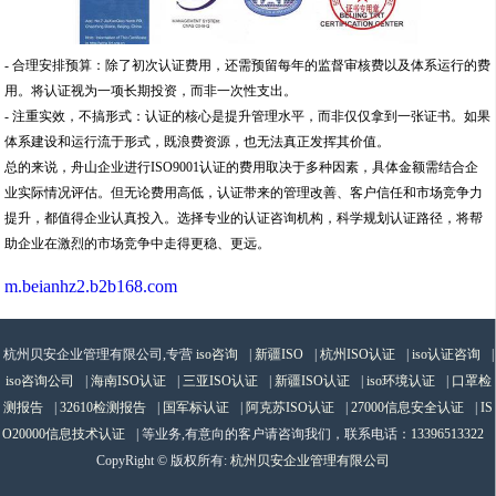
- 合理安排预算：除了初次认证费用，还需预留每年的监督审核费以及体系运行的费
用。将认证视为一项长期投资，而非一次性支出。
- 注重实效，不搞形式：认证的核心是提升管理水平，而非仅仅拿到一张证书。如果
体系建设和运行流于形式，既浪费资源，也无法真正发挥其价值。
总的来说，舟山企业进行ISO9001认证的费用取决于多种因素，具体金额需结合企
业实际情况评估。但无论费用高低，认证带来的管理改善、客户信任和市场竞争力
提升，都值得企业认真投入。选择专业的认证咨询机构，科学规划认证路径，将帮
助企业在激烈的市场竞争中走得更稳、更远。
m.beianhz2.b2b168.com
杭州贝安企业管理有限公司,专营
iso咨询
|
新疆ISO
|
杭州ISO认证
|
iso认证咨询
|
iso咨询公司
|
海南ISO认证
|
三亚ISO认证
|
新疆ISO认证
|
iso环境认证
|
口罩检
测报告
|
32610检测报告
|
国军标认证
|
阿克苏ISO认证
|
27000信息安全认证
|
IS
O20000信息技术认证
| 等业务,有意向的客户请咨询我们，联系电话：
13396513322
CopyRight © 版权所有:
杭州贝安企业管理有限公司