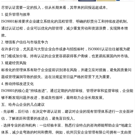
尽管认证需要一定的投入，但从长期来看，其带来的回报远超成本。
1. 提升管理与效率
ISO9001标准要求企业建立系统化的流程管理、明确的职责分工和持续改进机制。
通过认证过程，企业可以优化内部管理，减少重复劳动和资源浪费，实现降本增
效。
2. 增强客户信任与市场竞争力
在许多行业，尤其是与大型企业合作或参与招投标时，ISO9001认证往往被视为硬
性门槛或加分项。持有认证的企业更容易获得客户青睐，也更易拓展国内外市场。
3. 规避经营风险
标准化的管理体系有助于企业提前识别潜在风险，并建立应对措施，避免因质量问
题或管理漏洞导致的损失。这在法规监管日益严格的背景下尤为重要。
4. 推动持续改进文化
ISO9001的核心是“持续改进”。通过定期的内部审核、管理评审和监督审核，企业能
够不断发现问题并改进，形成良性循环，最终助力企业长期发展。
五、给舟山企业的几点建议
- 先诊断，后行动：在决定申请认证前，建议对企业的现有管理体系进行一次全面评
估，了解差距和需要的改进点，避免盲目投入。
- 选择专业的咨询机构：一位经验丰富、熟悉行业特点的咨询师能帮助企业*地建立
体系，减少走弯路的时间和费用。例如，杭州贝安企业管理有限公司拥有一支由资