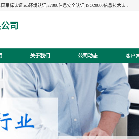
杭州贝安企业管理有限公司:iso咨询,杭州ISO认证,iso认证咨询,国军标认证,iso环境认证,27000信息安全认证,ISO20000信息技术认证,口罩检测报告,32610检测报告,CCRC认证,ISO50001认证,ITSS认证,两化融合认证,出口口罩检测报告等认证代理服务,本公司有近10年的体系咨询经验,能业务覆盖范围南到海南三亚北到新疆阿克苏.
限公司
频
关于我们
公司动态
客户