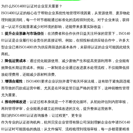
为什么ISO14001认证对企业至关重要？
ISO14001认证的核心在于帮助企业系统性地管理环境因素，从资源使用、废弃物处
理到能源消耗，每一个环节都能通过标准化的流程得到优化。对于企业来说，获得
这一认证不仅能显著减少对环境的影响，还能带来多重实际收益：
1.
提升企业形象与市场信任
：在消费者和合作伙伴日益关注环保的背景下，ISO140
01认证是企业履行社会责任的直接证明。例如，在招投标或供应链合作中，许多大
型企业已将ISO14001作为供应商筛选的基本条件，未获得认证的企业可能因此错失
商机。
2.
降低运营成本
：通过优化能源使用、减少废物产生和提高资源利用率，企业能有
效降低长期运营成本。例如，一家制造企业通过改进废水处理流程，不仅能降低排
放处理费用，还能减少原材料浪费。
3.
增强合规性
：ISO14001要求企业识别并遵守相关环保法规，这有助于避免因违规
而导致的罚款或运营中断。尤其是在环保监管日益严格的背景下，这种前瞻性管理
尤为重要。
4.
推动持续改进
：认证过程本身就是一个不断优化循环。从初始评估到内部审核，
再到管理评审，企业能逐步建立起持续改进的文化，提升整体运营效率。
我们的ISO14001认证咨询服务：让过程更*、更专业
作为专业的认证咨询机构，杭州贝安企业管理有限公司深刻理解企业在申请ISO140
01认证时可能面临的挑战：从文件编写、流程梳理到现场审核，每一步都需要精准