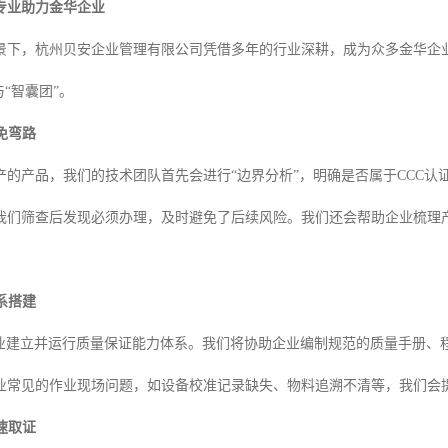
专业助力金华企业
景下，杭州贝安企业管理有限公司凭借多年的行业深耕，成为众多金华企
与“智囊团”。
免弯路
产的产品，我们的技术团队首先会进行“边界分析”，明确是否属于CCC
我们筛查后发现必须办理，及时避免了后续风险。我们还会帮助企业梳理
系搭建
企业建立并运行质量保证能力体系。我们将协助企业编制规范的质量手册、
业常见的作业现场问题，如设备校准记录缺失、物料追溯不清等，我们会提
速取证