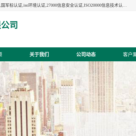
杭州贝安企业管理有限公司:iso咨询,杭州ISO认证,iso认证咨询,国军标认证,iso环境认证,27000信息安全认证,ISO20000信息技术认证,口罩检测报告,32610检测报告,CCRC认证,ISO50001认证,ITSS认证,两化融合认证,出口口罩检测报告等认证代理服务,本公司有近10年的体系咨询经验,能业务覆盖范围南到海南三亚北到新疆阿克苏.
限公司
频
关于我们
公司动态
客户