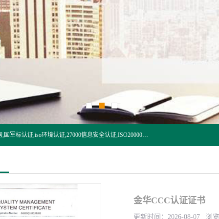
杭州贝安企业管理有限公司:iso咨询,杭州ISO认证,iso认证咨询,国军标认证,iso环境认证,27000信息安全认证,ISO20000信息技术认证,口罩检测报告,32610检测报告,CCRC认证,ISO50001认证,ITSS认证,两化融合认证,出口口罩检测报告等认证代理服务,本公司有近10年的体系咨询经验,能业务覆盖范围南到海南三亚北到新疆阿克苏.
金华CCC认证证书
更新时间：2026-08-07 浏