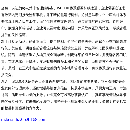
当然，认证的终点并非管理的终点。ISO9001体系强调持续改进，企业需要在证书
有效期内定期接受监督审核，并不断优化运行机制。这就意味着，企业应当将体系
要求真正融入日常工作，而非仅停留在文件层面。通过定期的内部审核、管理评
审、数据分析等活动，企业可以及时发现新问题，并采取纠正预防措施，形成管理
提升的良性循环。
对于计划启动认证的企业而言，提早规划、分步推进是关键。建议企业在内部先进
行初步的自查，明确当前管理流程与标准要求的差距，并组织核心团队学习基础知
识。随后，邀请咨询方入场开展全面诊断，制定详细的项目计划，并明确各部门职
责。在体系试运行阶段，注意收集来自员工和客户的反馈，及时调整不合理的环
节。最后，在正式审核前完成完整的内部审核和管理评审，确保体系运行有效且证
据充分。
总之，ISO9001认证是舟山企业迈向规范化、国际化的重要阶梯。它不仅能提升企
业的内部管理效率，还能增强外部客户信任，拓展市场空间。只要方向正确、方法
得当，借助专业力量的支持，企业完全可以高效获得认证，并真正享受管理体系带
来的长期价值。在未来的发展中，那些善于运用标准驱动的企业，必将拥有更扎实
的根基和更强劲的竞争力。
m.beianhz2.b2b168.com