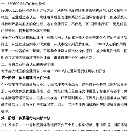
一、ISO9001认证的核心价值
ISO9001:2015标准是基于过程方法、风险管理及持续改进原则构建的现代质量管理
框架。企业通过该认证，意味着其质量管理体系已符合国际标准要求，能够系统化
地控制产品与服务的全过程。这对企业而言，不仅是一张“国际通行证”，更是优化
内部管理、提升运营效率的契机。
许多企业在初次接触认证时，可能会问：认证究竟能为企业带来什么实证价值？实
际上，从流程规范到客户满意度，从成本控制到品牌形象，ISO9001认证的作用贯
穿于企业经营的各个层面。它帮助企业建立标准化操作流程，减少重复性错误，同
时通过定期内部审核与管理评审，形成自我完善的循环机制。
二、嘉兴企业申请认证的关键步骤
对于嘉兴地区的企业而言，申请ISO9001认证通常需要经历以下阶段：
第一阶段：体系搭建与文件准备
企业需要在内部组建项目小组，由管理者代表牵头，结合自身业务特点编写质量手
册、程序文件及作业指导书。这一阶段的核心是确保文件覆盖了标准所有要求，并
与实际运营紧密契合。很多企业在这一环节遇到困难，原因往往是对标准条款的理
解不够深入，导致文件与实际脱节。因此，寻求专业咨询机构的帮助能够显著提升
效率。
第二阶段：体系运行与内部审核
文件发布后，企业需按照新体系运行至少三个月，收集记录、形成证据。期间需进