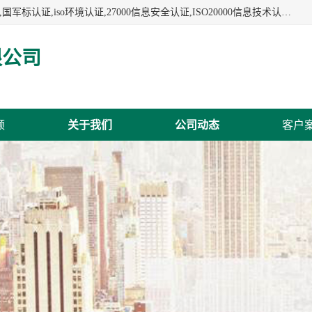
杭州贝安企业管理有限公司:iso咨询,杭州ISO认证,iso认证咨询,国军标认证,iso环境认证,27000信息安全认证,ISO20000信息技术认证,口罩检测报告,32610检测报告,CCRC认证,ISO50001认证,ITSS认证,两化融合认证,出口口罩检测报告等认证代理服务,本公司有近10年的体系咨询经验,能业务覆盖范围南到海南三亚北到新疆阿克苏.
限公司
频
关于我们
公司动态
客户