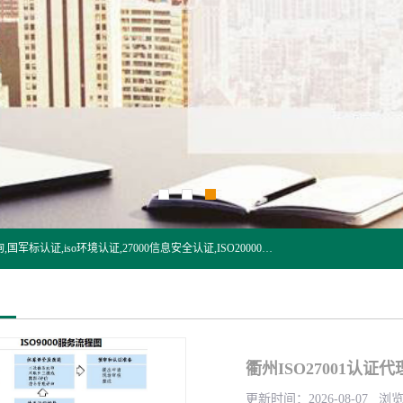
杭州贝安企业管理有限公司:iso咨询,杭州ISO认证,iso认证咨询,国军标认证,iso环境认证,27000信息安全认证,ISO20000信息技术认证,口罩检测报告,32610检测报告,CCRC认证,ISO50001认证,ITSS认证,两化融合认证,出口口罩检测报告等认证代理服务,本公司有近10年的体系咨询经验,能业务覆盖范围南到海南三亚北到新疆阿克苏.
衢州ISO27001认证代
更新时间：2026-08-07 浏