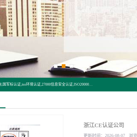
杭州贝安企业管理有限公司:iso咨询,杭州ISO认证,iso认证咨询,国军标认证,iso环境认证,27000信息安全认证,ISO20000信息技术认证,口罩检测报告,32610检测报告,CCRC认证,ISO50001认证,ITSS认证,两化融合认证,出口口罩检测报告等认证代理服务,本公司有近10年的体系咨询经验,能业务覆盖范围南到海南三亚北到新疆阿克苏.
浙江CE认证公司
更新时间：2026-08-07 浏