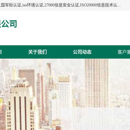
杭州贝安企业管理有限公司:iso咨询,杭州ISO认证,iso认证咨询,国军标认证,iso环境认证,27000信息安全认证,ISO20000信息技术认证,口罩检测报告,32610检测报告,CCRC认证,ISO50001认证,ITSS认证,两化融合认证,出口口罩检测报告等认证代理服务,本公司有近10年的体系咨询经验,能业务覆盖范围南到海南三亚北到新疆阿克苏.
限公司
频
关于我们
公司动态
客户