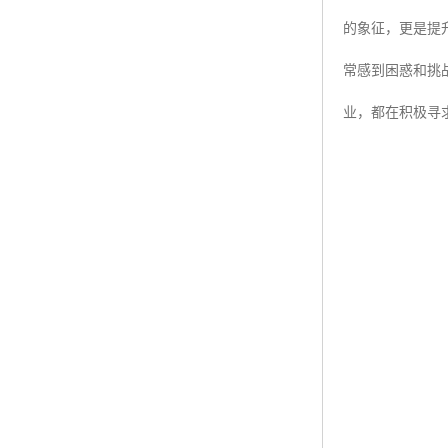
的象征，更是提
ISO50001认证
常感到困惑和挑
ITSS认证
业，都在积极寻
两化融合认证
能源管理体系认证
知识产权管理体系认证