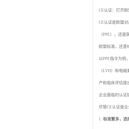
CE认证：打开
CE认证是欧盟
（PPE），还
欧盟标准，还意
以PPE指令为
（LVD）和电
产和临床评估提
企业面临的认证
尽管CE认证是
1.
标准繁多，选