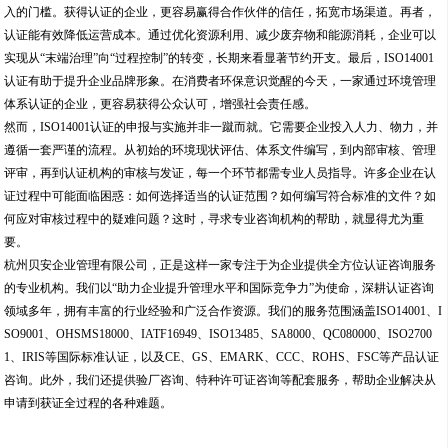
入的门槛。获得认证的企业，更容易赢得合作伙伴的信任，拓宽市场渠道。再者，
认证能有效降低运营成本。通过优化资源利用、减少废弃物和能源消耗，企业可以
实现从“末端治理”向“过程控制”的转变，长期来看显著节约开支。最后，ISO14001
认证有助于提升企业品牌形象。在消费者环保意识觉醒的今天，一家通过环境管理
体系认证的企业，更容易获得公众认可，增强社会责任感。
然而，ISO14001认证的申报与实施并非一蹴而就。它需要企业投入人力、物力，并
遵循一套严谨的流程。从初始的环境现状评估、体系文件编写，到内部审核、管理
评审，再到认证机构的审核与发证，每一个环节都需专业人员指导。许多企业在认
证过程中可能面临困惑：如何选择适当的认证范围？如何编写符合标准的文件？如
何应对审核过程中的疑难问题？这时，寻求专业咨询机构的帮助，就显得尤为重
要。
杭州贝安企业管理有限公司，正是这样一家专注于为企业提供全方位认证咨询服务
的专业机构。我们以“助力企业提升管理水平和国际竞争力”为使命，深耕认证咨询
领域多年，拥有丰富的行业经验和广泛合作资源。我们的服务范围涵盖ISO14001、I
SO9001、OHSMS18000、IATF16949、ISO13485、SA8000、QC080000、ISO2700
1、IRIS等国际标准认证，以及CE、GS、EMARK、CCC、ROHS、FSC等产品认证
咨询。此外，我们还提供验厂咨询、特种许可证咨询等配套服务，帮助企业解决从
申请到获证全过程的各种难题。