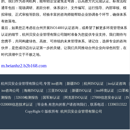
的。我们作为咨询机构，能帮助企业避免走弯路，以高效方式完成认证。标准流程
通常包括：现场调研、差距分析、体系设计、文件编写、运行指导、内部审核、模
拟审核、正式审核等阶段。经验丰富的咨询师能帮助企业协调各个环节，确保体系
有效落地。
最后，如果您正考虑在台州开展ISO14001认证咨询，或希望了解更多环境管理体系
认证的细节，杭州贝安企业管理有限公司随时准备为您提供专业支持。我们期待与
您携手，共同构建绿色、高效、可持续的未来管理体系。请记住，选择专业的咨询
伙伴，是您成功迈出认证第一步的关键。让我们共同推动台州企业向绿色转型，在
时代浪潮中立于不败之地。
m.beianhz2.b2b168.com
杭州贝安企业管理有限公司,专营
iso咨询
|
新疆ISO
|
杭州ISO认证
|
iso认证咨询
|
iso咨询公司
|
海南ISO认证
|
三亚ISO认证
|
新疆ISO认证
|
iso环境认证
|
口罩检
测报告
|
32610检测报告
|
国军标认证
|
阿克苏ISO认证
|
27000信息安全认证
|
IS
O20000信息技术认证
| 等业务,有意向的客户请咨询我们，联系电话：
13396513322
CopyRight © 版权所有:
杭州贝安企业管理有限公司