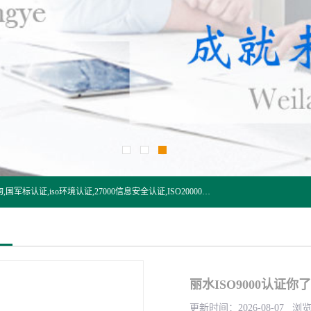
杭州贝安企业管理有限公司:iso咨询,杭州ISO认证,iso认证咨询,国军标认证,iso环境认证,27000信息安全认证,ISO20000信息技术认证,口罩检测报告,32610检测报告,CCRC认证,ISO50001认证,ITSS认证,两化融合认证,出口口罩检测报告等认证代理服务,本公司有近10年的体系咨询经验,能业务覆盖范围南到海南三亚北到新疆阿克苏.
丽水ISO9000认证你
更新时间：2026-08-07 浏