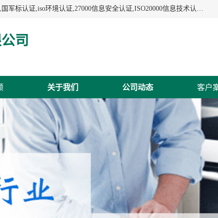
杭州贝安企业管理有限公司:iso咨询,杭州ISO认证,iso认证咨询,国军标认证,iso环境认证,27000信息安全认证,ISO20000信息技术认证,口罩检测报告,32610检测报告,CCRC认证,ISO50001认证,ITSS认证,两化融合认证,出口口罩检测报告等认证代理服务,本公司有近10年的体系咨询经验,能业务覆盖范围南到海南三亚北到新疆阿克苏.
限公司
频
关于我们
公司动态
客户