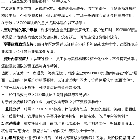
二、宁波企业为何需要重视ISO9000认证？
宁波以制造业立市，从传统家电、服装到高端装备、汽车零部件，再到蓬勃发展的
跨境电商，企业类型多样。但无论规模大小，市场竞争的核心始终是质量与信用。
在宁波，ISO9000认证的意义尤其体现在以下场景：
-
应对严格的客户审核
：许多宁波企业为国际品牌代工，客户验厂时，ISO9000管理
体系是评估供应商能力的关键依据。没有认证，可能连报价资格都没有。
-
享受政府政策支持
：部分地区对通过认证的企业给予补贴或优先推荐，这既降低企
业成本，也引导行业规范化发展。
-
提升内部凝聚力
：认证过程中，员工参与流程梳理和标准化作业，不仅提高效率，
还能激发团队的责任感与协作精神。
然而，认证并非“一次通关，终身无忧”。很多企业对ISO9000的理解停留在“拿证”层
面，却忽略了体系维护的重要性。认证后若执行不力，管理体系沦为“纸面文件”，
审核一旦发现不符项，可能导致证书暂停或撤销。
三、如何高效完成ISO9000认证？关键步骤与常见误区
对于首次接触认证的企业，如何少走弯路？以下流程供参考：
1.
差距分析
：对照ISO9001:2015标准，评估现有制度、流程的差距。例如，是否建
立了质量方针、管理目标？是否具备文件控制、内部审核、管理评审等机制？
2.
体系搭建
：成立项目小组，由管理者代表牵头，整理制度文件、明确职责分工。
核心是“写您所做，做您所写”，确保文件与实际操作一致。
3.
内审与改进
：运行3-6个月后，通过内部审核发现漏洞并整改。此阶段切忌“形式