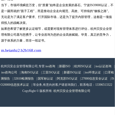
当下，市场环境瞬息万变，但“质量”始终是企业发展的基石。宁波ISO9000认证，不
是一蹴而就的“面子工程”，而是推动企业走向规范、高效、可持续的“修炼之路”。
无论是为了满足客户要求、打开国际市场，还是为了提升内部管理，这都是一项值
得投入的战略决策。
如果您希望了解更多认证细节，或需要对现有管理体系进行评估，杭州贝安企业管
理有限公司愿与您携手，让专业咨询为您的企业高效赋能。毕竟，真正的竞争力，
源于体系的力量，而非一纸证书。
m.beianhz2.b2b168.com
杭州贝安企业管理有限公司,专营
iso咨询
|
新疆ISO
|
杭州ISO认证
|
iso认证咨询
|
iso咨询公司
|
海南ISO认证
|
三亚ISO认证
|
新疆ISO认证
|
iso环境认证
|
口罩检
测报告
|
32610检测报告
|
国军标认证
|
阿克苏ISO认证
|
27000信息安全认证
|
IS
O20000信息技术认证
| 等业务,有意向的客户请咨询我们，联系电话：
13396513322
CopyRight © 版权所有:
杭州贝安企业管理有限公司