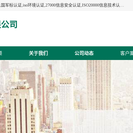
杭州贝安企业管理有限公司:iso咨询,杭州ISO认证,iso认证咨询,国军标认证,iso环境认证,27000信息安全认证,ISO20000信息技术认证,口罩检测报告,32610检测报告,CCRC认证,ISO50001认证,ITSS认证,两化融合认证,出口口罩检测报告等认证代理服务,本公司有近10年的体系咨询经验,能业务覆盖范围南到海南三亚北到新疆阿克苏.
限公司
频
关于我们
公司动态
客户