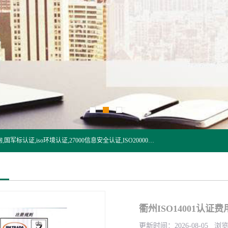
杭州贝安企业管理有限公司:iso咨询,杭州ISO认证,iso认证咨询,国军标认证,iso环境认证,27000信息安全认证,ISO20000信息技术认证,口罩检测报告,32610检测报告,CCRC认证,ISO50001认证,ITSS认证,两化融合认证,出口口罩检测报告等认证代理服务,本公司有近10年的体系咨询经验,能业务覆盖范围南到海南三亚北到新疆阿克苏.
衢州ISO14001认证费
更新时间：2026-08-05 浏