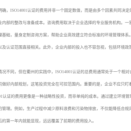
明确，ISO14001认证的费用并非一个固定数值，而是由多个因素共同
业内部的整改与准备成本。咨询费用取决于企业选择的专业服务机构。一
理基础，量身定制咨询方案，帮助企业高效建立符合标准的环境管理体系
以及认证范围直接相关。此外，企业内部的投入也不容忽视，包括环境政
情况不同，但在衢州的实践中，ISO14001认证的总费用通常处于一个
前做好内部规划，这笔投资完全在可控范围内。重要的是，企业不应只盯
14001认证的费用更像是一种战略性投资，而非单纯的成本。通过建立环
的管理。例如，生产过程中减少原料浪费和污染物排放，不仅能降低合规风
后的第一年内就能显现，远远覆盖了前期的费用投入。