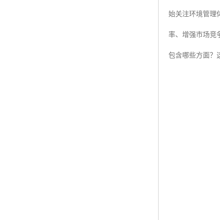
始关注环境管理
ISO50001认证
率、增强市场竞争
ITSS认证
包含哪些方面？
两化融合认证
能源管理体系认证
知识产权管理体系认证