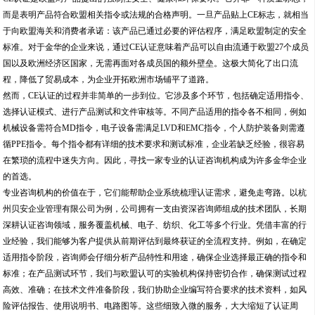
而是表明产品符合欧盟相关指令或法规的合格声明。一旦产品贴上CE标志，就相当
于向欧盟海关和消费者承诺：该产品已通过必要的评估程序，满足欧盟制定的安全
标准。对于金华的企业来说，通过CE认证意味着产品可以自由流通于欧盟27个成员
国以及欧洲经济区国家，无需再面对各成员国的额外壁垒。这极大简化了出口流
程，降低了贸易成本，为企业开拓欧洲市场铺平了道路。
然而，CE认证的过程并非简单的一步到位。它涉及多个环节，包括确定适用指令、
选择认证模式、进行产品测试和文件审核等。不同产品适用的指令各不相同，例如
机械设备需符合MD指令，电子设备需满足LVD和EMC指令，个人防护装备则需遵
循PPE指令。每个指令都有详细的技术要求和测试标准，企业若缺乏经验，很容易
在繁琐的流程中迷失方向。因此，寻找一家专业的认证咨询机构成为许多金华企业
的首选。
专业咨询机构的价值在于，它们能帮助企业系统梳理认证需求，避免走弯路。以杭
州贝安企业管理有限公司为例，公司拥有一支由资深咨询师组成的技术团队，长期
深耕认证咨询领域，服务覆盖机械、电子、纺织、化工等多个行业。凭借丰富的行
业经验，我们能够为客户提供从前期评估到最终获证的全流程支持。例如，在确定
适用指令阶段，咨询师会仔细分析产品特性和用途，确保企业选择最正确的指令和
标准；在产品测试环节，我们与欧盟认可的实验机构保持密切合作，确保测试过程
高效、准确；在技术文件准备阶段，我们协助企业编写符合要求的技术资料，如风
险评估报告、使用说明书、电路图等。这些细致入微的服务，大大缩短了认证周