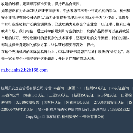
改进的过程，定期跟踪标准变化，保持产品合规性。
如果您正在为金华CE认证证书而烦恼，不妨考虑寻求专业咨询机构的帮助。杭州贝
安企业管理有限公司始终以“助力企业提升管理水平和国际竞争力”为使命，凭借多
年的行业经验和广泛的资源网络，已成功助力众多金华企业拿下CE证书，顺利出海
欧洲市场。我们相信，通过科学的规划和专业的执行，您的产品同样可以赢得欧盟
市场的认可。无论您面对的是复杂的技术要求，还是繁琐的文件流程，我们的团队
都能提供量身定制的解决方案，让认证过程变得高效、轻松。
在这个充满机遇的国际贸易舞台上，CE认证证书是您产品通往欧洲的“金钥匙”。愿
每一家金华企业都能握住这把钥匙，开启更广阔的市场天地。
m.beianhz2.b2b168.com
杭州贝安企业管理有限公司,专营
iso咨询
|
新疆ISO
|
杭州ISO认证
|
iso认证咨询
|
iso咨询公司
|
海南ISO认证
|
三亚ISO认证
|
新疆ISO认证
|
iso环境认证
|
口罩检
测报告
|
32610检测报告
|
国军标认证
|
阿克苏ISO认证
|
27000信息安全认证
|
IS
O20000信息技术认证
| 等业务,有意向的客户请咨询我们，联系电话：
13396513322
CopyRight © 版权所有:
杭州贝安企业管理有限公司