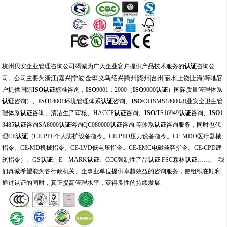
杭州贝安企业管理咨询公司竭诚为广大企业客户提供产品技术服务的
认证
咨询公
司。公司主要为浙江
(
嘉兴
|
宁波
|
金华
|
义乌
|
绍兴
|
衢州
|
湖州
|
台州
|
丽水
|
上饶
|
上海
)
等地客
户提供国际
ISO
认证
标准咨询，
ISO
9001
：
2000
（
ISO
9000
认证
）国际质量管理体系
认证
咨询）、
ISO
14001
环境管理体系
认证
咨询、
ISO
/OHSMS18000
职业安全卫生管
理体系
认证
咨询、清洁生产审核、
HACCP
认证
咨询、
ISO
/TS16949
认证
咨询、
ISO
1
3485
认证
咨询
SA8000
认证
咨询
QC080000
认证
咨询
等体系
认证
咨询服务，同时也代
理
CE
认证
（
CE-PPE
个人防护设备指令。
CE-PED
压力设备指令。
CE-MDD
医疗器械
指令。
CE-MD
机械指令。
CE-LVD
低电压指令。
CE-EMC
电磁兼容指令。
CE-CPD
建
筑指令）、
GS
认证
、
E
－
MARK
认证
、
CCC
强制性产品
认证
FSC
森林
认证
……
。
我
们真诚希望能为各行政机关、企事业单位提供卓越效益的咨询服务，使组织在顺利
通过认证的同时，真正提高管理水平，获得良性的持续发展
.