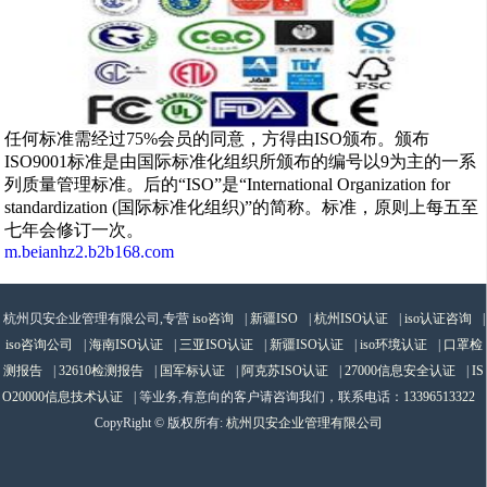
任何标准需经过75%会员的同意，方得由ISO颁布。颁布
ISO9001标准是由国际标准化组织所颁布的编号以9为主的一系
列质量管理标准。后的“ISO”是“International Organization for
standardization (国际标准化组织)”的简称。标准，原则上每五至
七年会修订一次。
m.beianhz2.b2b168.com
杭州贝安企业管理有限公司,专营
iso咨询
|
新疆ISO
|
杭州ISO认证
|
iso认证咨询
|
iso咨询公司
|
海南ISO认证
|
三亚ISO认证
|
新疆ISO认证
|
iso环境认证
|
口罩检
测报告
|
32610检测报告
|
国军标认证
|
阿克苏ISO认证
|
27000信息安全认证
|
IS
O20000信息技术认证
| 等业务,有意向的客户请咨询我们，联系电话：
13396513322
CopyRight © 版权所有:
杭州贝安企业管理有限公司