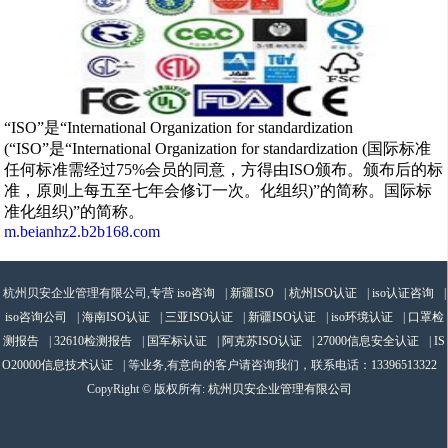
“ISO”是“International Organization for standardization
(“ISO”是“International Organization for standardization (国际标准
任何标准需经过75%会员的同意，方得由ISO颁布。颁布后的标
准，原则上每五至七年会修订一次。化组织)”的简称。国际标
准化组织)”的简称。
m.beianhz2.b2b168.com
杭州贝安企业管理有限公司,专营
iso咨询
|
新疆ISO
|
杭州ISO认证
|
iso认证咨询
|
iso咨询公司
|
海南ISO认证
|
三亚ISO认证
|
新疆ISO认证
|
iso环境认证
|
口罩检
测报告
|
32610检测报告
|
国军标认证
|
阿克苏ISO认证
|
27000信息安全认证
|
IS
O20000信息技术认证
| 等业务,有意向的客户请咨询我们，联系电话：
13396513322
CopyRight © 版权所有:
杭州贝安企业管理有限公司