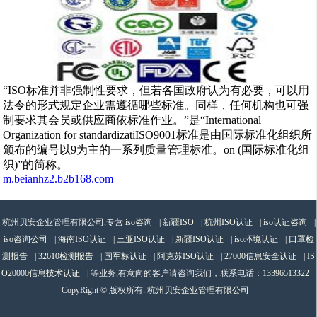
“ISO标准并非强制性要求，但若各国政府认为有必要，可以用
法令的形式规定企业需遵循哪些标准。同样，任何机构也可强
制要求其会员或供应商依标准作业。”是“International
Organization for standardizatiISO9001标准是由国际标准化组织所
颁布的编号以9为主的一系列质量管理标准。on (国际标准化组
织)”的简称。
m.beianhz2.b2b168.com
杭州贝安企业管理有限公司,专营
iso咨询
|
新疆ISO
|
杭州ISO认证
|
iso认证咨询
|
iso咨询公司
|
海南ISO认证
|
三亚ISO认证
|
新疆ISO认证
|
iso环境认证
|
口罩检
测报告
|
32610检测报告
|
国军标认证
|
阿克苏ISO认证
|
27000信息安全认证
|
IS
O20000信息技术认证
| 等业务,有意向的客户请咨询我们，联系电话：
13396513322
CopyRight © 版权所有:
杭州贝安企业管理有限公司