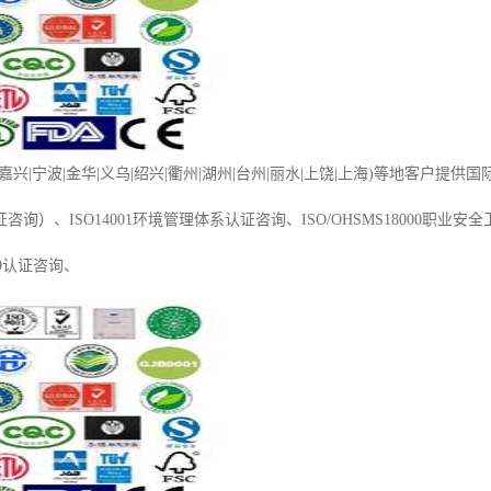
兴|宁波|金华|义乌|绍兴|衢州|湖州|台州|丽水|上饶|上海)等地客户提供国际IS
询）、ISO14001环境管理体系认证咨询、ISO/OHSMS18000职业安
949认证咨询、