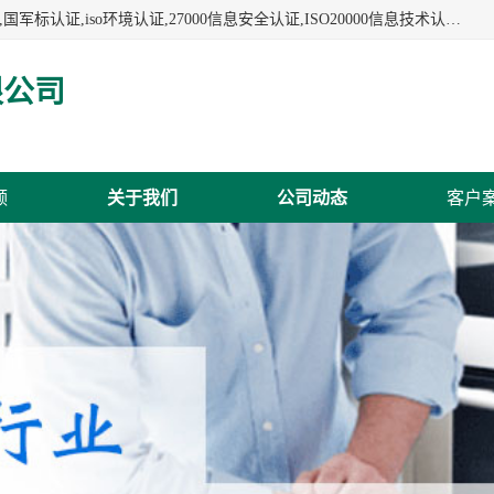
杭州贝安企业管理有限公司:iso咨询,杭州ISO认证,iso认证咨询,国军标认证,iso环境认证,27000信息安全认证,ISO20000信息技术认证,口罩检测报告,32610检测报告,CCRC认证,ISO50001认证,ITSS认证,两化融合认证,出口口罩检测报告等认证代理服务,本公司有近10年的体系咨询经验,能业务覆盖范围南到海南三亚北到新疆阿克苏.
限公司
频
关于我们
公司动态
客户