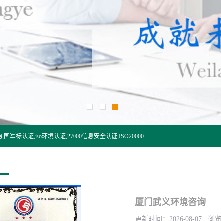
杭州贝安企业管理有限公司:iso咨询,杭州ISO认证,iso认证咨询,国军标认证,iso环境认证,27000信息安全认证,ISO20000信息技术认证,口罩检测报告,32610检测报告,CCRC认证,ISO50001认证,ITSS认证,两化融合认证,出口口罩检测报告等认证代理服务,本公司有近10年的体系咨询经验,能业务覆盖范围南到海南三亚北到新疆阿克苏.
厦门武义环境咨询
更新时间：2026-08-07 浏览