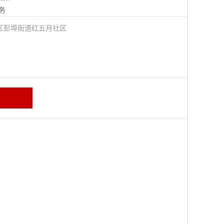
务
区彭埠街道红五月社区