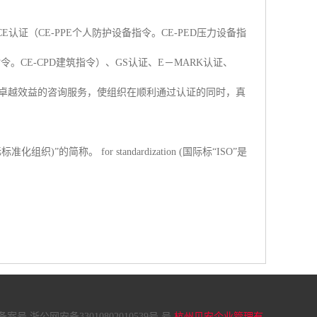
理CE认证（CE-PPE个人防护设备指令。CE-PED压力设备指
指令。CE-CPD建筑指令）、GS认证、E－MARK认证、
提供卓越效益的咨询服务，使组织在顺利通过认证的同时，真
zation (国际标准化组织)”的简称。 for standardization (国际标“ISO”是
称。
案号 浙公网安备33010802010539号 号
杭州贝安企业管理有