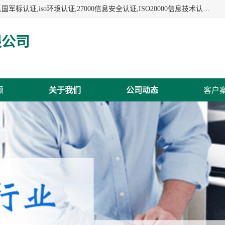
杭州贝安企业管理有限公司:iso咨询,杭州ISO认证,iso认证咨询,国军标认证,iso环境认证,27000信息安全认证,ISO20000信息技术认证,口罩检测报告,32610检测报告,CCRC认证,ISO50001认证,ITSS认证,两化融合认证,出口口罩检测报告等认证代理服务,本公司有近10年的体系咨询经验,能业务覆盖范围南到海南三亚北到新疆阿克苏.
限公司
频
关于我们
公司动态
客户