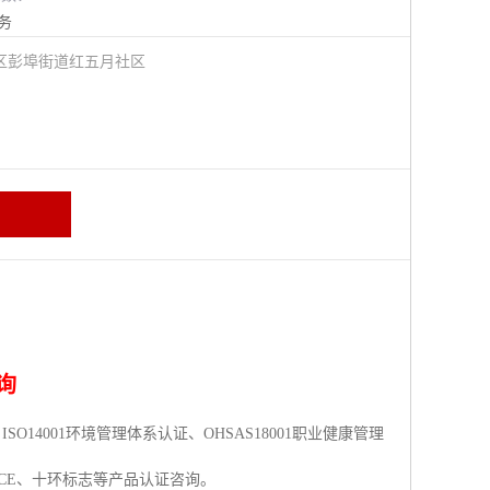
务
区彭埠街道红五月社区
询
O14001环境管理体系认证、OHSAS18001职业健康管理
CC、CE、十环标志等产品认证咨询。