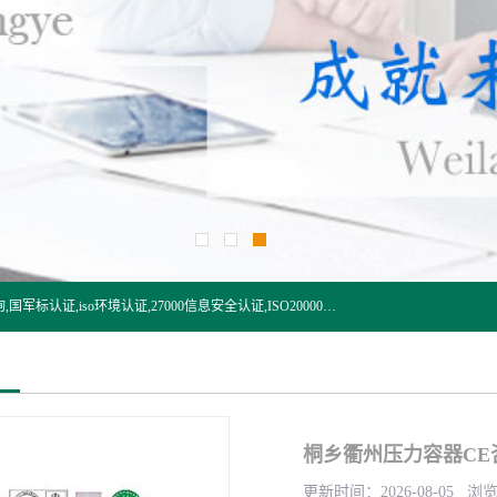
杭州贝安企业管理有限公司:iso咨询,杭州ISO认证,iso认证咨询,国军标认证,iso环境认证,27000信息安全认证,ISO20000信息技术认证,口罩检测报告,32610检测报告,CCRC认证,ISO50001认证,ITSS认证,两化融合认证,出口口罩检测报告等认证代理服务,本公司有近10年的体系咨询经验,能业务覆盖范围南到海南三亚北到新疆阿克苏.
桐乡衢州压力容器CE
更新时间：2026-08-05 浏览