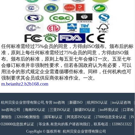
任何标准需经过75%会员的同意，方得由ISO颁布。颁布后的标
准，原则上每任何标准需经过75%会员的同意，方得由ISO颁
布。颁布后的标准，原则上每五至七年会修订一次。五至七年
会修订标准并非强制性要求，但若各国政府认为有必要，可以
用法令的形式规定企业需遵循哪些标准。同样，任何机构也可
强制要求其会员或供应商依标准作业。一次。
m.beianhz2.b2b168.com
杭州贝安企业管理有限公司,专营
iso咨询
|
新疆ISO
|
杭州ISO认证
|
iso认证咨询
|
iso咨询公司
|
海南ISO认证
|
三亚ISO认证
|
新疆ISO认证
|
iso环境认证
|
口罩检
测报告
|
32610检测报告
|
国军标认证
|
阿克苏ISO认证
|
27000信息安全认证
|
IS
O20000信息技术认证
| 等业务,有意向的客户请咨询我们，联系电话：
13396513322
CopyRight © 版权所有:
杭州贝安企业管理有限公司