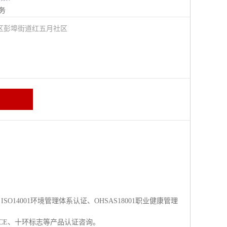
务
区彭埠街道红五月社区
O14001环境管理体系认证、OHSAS18001职业健康管理
CC、CE、十环标志等产品认证咨询。