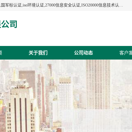
杭州贝安企业管理有限公司:iso咨询,杭州ISO认证,iso认证咨询,国军标认证,iso环境认证,27000信息安全认证,ISO20000信息技术认证,口罩检测报告,32610检测报告,CCRC认证,ISO50001认证,ITSS认证,两化融合认证,出口口罩检测报告等认证代理服务,本公司有近10年的体系咨询经验,能业务覆盖范围南到海南三亚北到新疆阿克苏.
限公司
频
关于我们
公司动态
客户