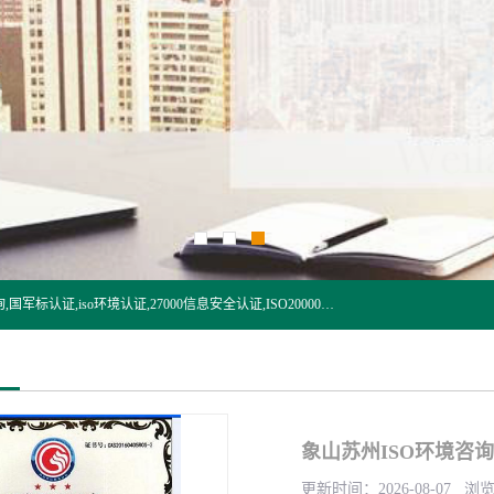
杭州贝安企业管理有限公司:iso咨询,杭州ISO认证,iso认证咨询,国军标认证,iso环境认证,27000信息安全认证,ISO20000信息技术认证,口罩检测报告,32610检测报告,CCRC认证,ISO50001认证,ITSS认证,两化融合认证,出口口罩检测报告等认证代理服务,本公司有近10年的体系咨询经验,能业务覆盖范围南到海南三亚北到新疆阿克苏.
象山苏州ISO环境咨询
更新时间：2026-08-07 浏览