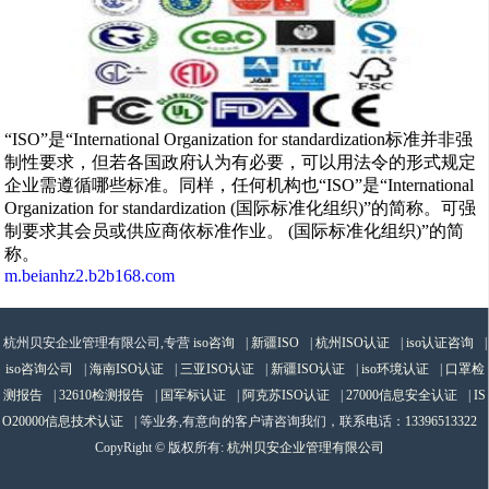
“ISO”是“International Organization for standardization标准并非强
制性要求，但若各国政府认为有必要，可以用法令的形式规定
企业需遵循哪些标准。同样，任何机构也“ISO”是“International
Organization for standardization (国际标准化组织)”的简称。可强
制要求其会员或供应商依标准作业。 (国际标准化组织)”的简
称。
m.beianhz2.b2b168.com
杭州贝安企业管理有限公司,专营
iso咨询
|
新疆ISO
|
杭州ISO认证
|
iso认证咨询
|
iso咨询公司
|
海南ISO认证
|
三亚ISO认证
|
新疆ISO认证
|
iso环境认证
|
口罩检
测报告
|
32610检测报告
|
国军标认证
|
阿克苏ISO认证
|
27000信息安全认证
|
IS
O20000信息技术认证
| 等业务,有意向的客户请咨询我们，联系电话：
13396513322
CopyRight © 版权所有:
杭州贝安企业管理有限公司