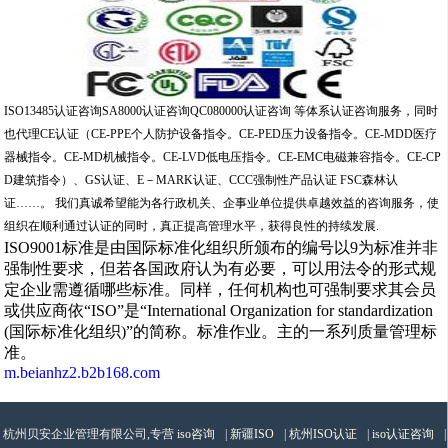
ISO13485认证咨询SA8000认证咨询QC080000认证咨询 等体系认证咨询服务，同时
也代理CE认证（CE-PPE个人防护设备指令。CE-PED压力设备指令。CE-MDD医疗
器械指令。CE-MD机械指令。CE-LVD低电压指令。CE-EMC电磁兼容指令。CE-CP
D建筑指令）、GS认证、E－MARK认证、CCC强制性产品认证 FSC森林认
证……。 我们真诚希望能为各行政机关、企事业单位提供卓越效益的咨询服务，使
组织在顺利通过认证的同时，真正提高管理水平，获得良性的持续发展.
ISO9001标准是由国际标准化组织所颁布的编号以9为标准并非
强制性要求，但若各国政府认为有必要，可以用法令的形式规
定企业需遵循哪些标准。同样，任何机构也可强制要求其会员
或供应商依“ISO”是“International Organization for standardization
(国际标准化组织)”的简称。标准作业。主的一系列质量管理标
准。
m.beianhz2.b2b168.com
杭州贝安企业管理有限公司,专营
iso咨询
|
新疆ISO
|
杭州ISO认证
|
iso认证咨询
|