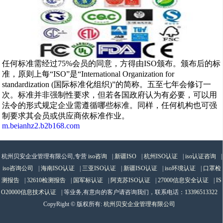
任何标准需经过75%会员的同意，方得由ISO颁布。颁布后的标
准，原则上每“ISO”是“International Organization for
standardization (国际标准化组织)”的简称。五至七年会修订一
次。标准并非强制性要求，但若各国政府认为有必要，可以用
法令的形式规定企业需遵循哪些标准。同样，任何机构也可强
制要求其会员或供应商依标准作业。
m.beianhz2.b2b168.com
杭州贝安企业管理有限公司,专营
iso咨询
|
新疆ISO
|
杭州ISO认证
|
iso认证咨询
|
iso咨询公司
|
海南ISO认证
|
三亚ISO认证
|
新疆ISO认证
|
iso环境认证
|
口罩检
测报告
|
32610检测报告
|
国军标认证
|
阿克苏ISO认证
|
27000信息安全认证
|
IS
O20000信息技术认证
| 等业务,有意向的客户请咨询我们，联系电话：
13396513322
CopyRight © 版权所有:
杭州贝安企业管理有限公司