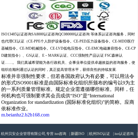
ISO13485认证咨询SA8000认证咨询QC080000认证咨询 等体系认证咨询服务，同时
也代理CE认证（CE-PPE个人防护设备指令。CE-PED压力设备指令。CE-MDD医疗
器械指令。CE-MD机械指令。CE-LVD低电压指令。CE-EMC电磁兼容指令。CE-CP
D建筑指令）、GS认证、E－MARK认证、CCC强制性产品认证 FSC森林认
证……。 我们真诚希望能为各行政机关、企事业单位提供卓越效益的咨询服务，使
组织在顺利通过认证的同时，真正提高管理水平，获得良性的持续发展.
标准并非强制性要求，但若各国政府认为有必要，可以用法令
的形式ISO9001标准是由国际标准化组织所颁布的编号以9为主
的一系列质量管理标准。规定企业需遵循哪些标准。同样，任
何机构也可强制要求其会员或供“ISO”是“International
Organization for standardization (国际标准化组织)”的简称。应商
依标准作业。
m.beianhz2.b2b168.com
杭州贝安企业管理有限公司,专营
iso咨询
|
新疆ISO
|
杭州ISO认证
|
iso认证咨询
|