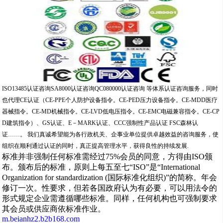
ISO13485认证咨询SA8000认证咨询QC080000认证咨询 等体系认证咨询服务，同时
也代理CE认证（CE-PPE个人防护设备指令。CE-PED压力设备指令。CE-MDD医疗
器械指令。CE-MD机械指令。CE-LVD低电压指令。CE-EMC电磁兼容指令。CE-CP
D建筑指令）、GS认证、E－MARK认证、CCC强制性产品认证 FSC森林认
证……。 我们真诚希望能为各行政机关、企事业单位提供卓越效益的咨询服务，使
组织在顺利通过认证的同时，真正提高管理水平，获得良性的持续发展.
标准并非强制任何标准需经过75%会员的同意，方得由ISO颁
布。颁布后的标准，原则上每五至七“ISO”是“International
Organization for standardization (国际标准化组织)”的简称。年会
修订一次。性要求，但若各国政府认为有必要，可以用法令的
形式规定企业需遵循哪些标准。同样，任何机构也可强制要求
其会员或供应商依标准作业。
m.beianhz2.b2b168.com