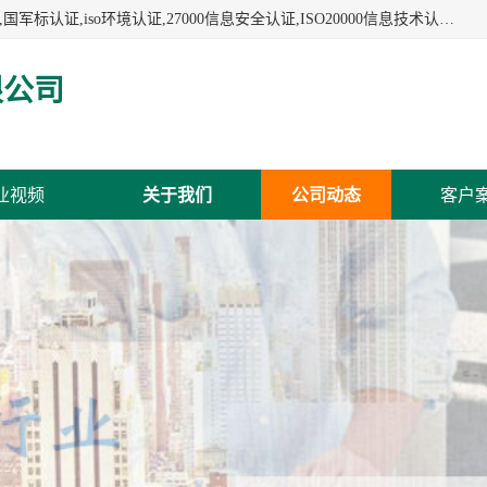
杭州贝安企业管理有限公司:iso咨询,杭州ISO认证,iso认证咨询,国军标认证,iso环境认证,27000信息安全认证,ISO20000信息技术认证,口罩检测报告,32610检测报告,CCRC认证,ISO50001认证,ITSS认证,两化融合认证,出口口罩检测报告等认证代理服务,本公司有近10年的体系咨询经验,能业务覆盖范围南到海南三亚北到新疆阿克苏.
限公司
业视频
关于我们
公司动态
客户