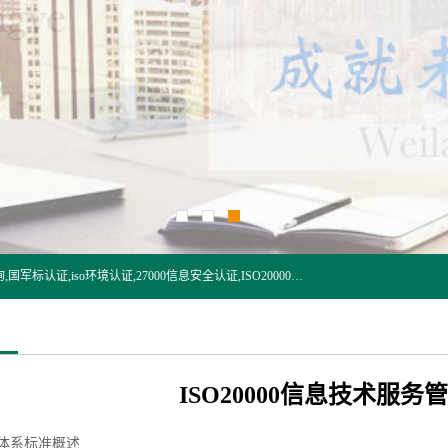
杭州贝安企业管理有限公司:iso咨询,杭州ISO认证,iso认证咨询,国军标认证,iso环境认证,27000信息安全认证,ISO20000信息技术认证,口罩检测报告,32610检测报告,CCRC认证,ISO50001认证,ITSS认证,两化融合认证,出口口罩检测报告等认证代理服务,本公司有近10年的体系咨询经验,能业务覆盖范围南到海南三亚北到新疆阿克苏.
ISO20000信息技术服务
体系标准概述