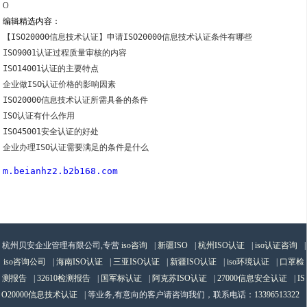
O
编辑精选内容：
【ISO20000信息技术认证】申请ISO20000信息技术认证条件有哪些
ISO9001认证过程质量审核的内容
ISO14001认证的主要特点
企业做ISO认证价格的影响因素
ISO20000信息技术认证所需具备的条件
ISO认证有什么作用
ISO45001安全认证的好处
企业办理ISO认证需要满足的条件是什么
m.beianhz2.b2b168.com
杭州贝安企业管理有限公司,专营
iso咨询
|
新疆ISO
|
杭州ISO认证
|
iso认证咨询
|
iso咨询公司
|
海南ISO认证
|
三亚ISO认证
|
新疆ISO认证
|
iso环境认证
|
口罩检
测报告
|
32610检测报告
|
国军标认证
|
阿克苏ISO认证
|
27000信息安全认证
|
IS
O20000信息技术认证
| 等业务,有意向的客户请咨询我们，联系电话：
13396513322