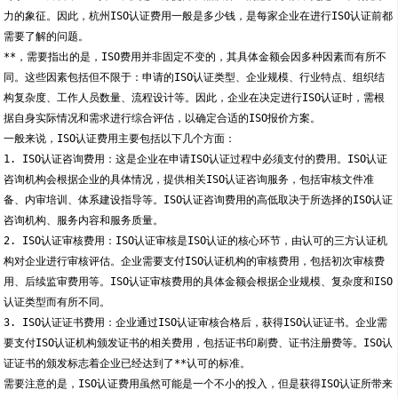
力的象征。因此，杭州ISO认证费用一般是多少钱，是每家企业在进行ISO认证前都
需要了解的问题。
**，需要指出的是，ISO费用并非固定不变的，其具体金额会因多种因素而有所不
同。这些因素包括但不限于：申请的ISO认证类型、企业规模、行业特点、组织结
构复杂度、工作人员数量、流程设计等。因此，企业在决定进行ISO认证时，需根
据自身实际情况和需求进行综合评估，以确定合适的ISO报价方案。
一般来说，ISO认证费用主要包括以下几个方面：
1. ISO认证咨询费用：这是企业在申请ISO认证过程中必须支付的费用。ISO认证
咨询机构会根据企业的具体情况，提供相关ISO认证咨询服务，包括审核文件准
备、内审培训、体系建设指导等。ISO认证咨询费用的高低取决于所选择的ISO认证
咨询机构、服务内容和服务质量。
2. ISO认证审核费用：ISO认证审核是ISO认证的核心环节，由认可的三方认证机
构对企业进行审核评估。企业需要支付ISO认证机构的审核费用，包括初次审核费
用、后续监审费用等。ISO认证审核费用的具体金额会根据企业规模、复杂度和ISO
认证类型而有所不同。
3. ISO认证证书费用：企业通过ISO认证审核合格后，获得ISO认证证书。企业需
要支付ISO认证机构颁发证书的相关费用，包括证书印刷费、证书注册费等。ISO认
证证书的颁发标志着企业已经达到了**认可的标准。
需要注意的是，ISO认证费用虽然可能是一个不小的投入，但是获得ISO认证所带来