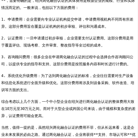
**，需要明确的是，绍兴两化融合认证的具体费用是根据企业的规模、行业和实际
情况而定的。一般来说，包括以下方面的费用：
1. 申请费用：企业需要向专业认证机构提交申请，申请费用视机构不同而有所差
异。这部分费用旨在覆盖认证机构的初步审核、评估和沟通成本。
2. 认证费用：一旦申请通过初步审核，企业需要支付认证费用。这部分费用是用
于覆盖评估、现场考察、文件审查、整改指导等全过程的成本。
3. 咨询顾问费用：很多企业在申请两化融合认证的过程中会选择合作咨询顾问公
司，以提供专业的指导和支持。这部分费用是按照服务内容和时长进行计费的。
4. 系统优化升级费用：为了达到两化融合认证的标准，企业往往需要对生产设备
和信息化系统进行全面升级和优化。这部分费用将涉及到设备采购、软件改造、培
训等方面的支出。
综合考虑以上几个方面，一个中小型企业在绍兴进行两化融合认证的整体费用大致
在10万元至30万元之间。而对于大型企业或跨国公司来说，由于规模和复杂度的差
异，认证费用可能会更高。
当然，值得一提的是，虽然绍兴两化融合认证的费用不菲，但从长远来看，这是企
业未来发展的必由之路。通过两化融合认证，企业将获得**支持、市场认可和**优