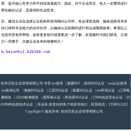
势，提升核心竞争力和可持续发展能力。因此，对于企业而言，投入一定费用进行
两化融合认证，是值得的长远投资。
后，建议企业在选择认证机构和咨询顾问公司时，务必谨慎选择，确保选择具有良
好口碑和专业能力的合作伙伴，以确保认证的顺利进行和达成预期效果。希望以上
信息对您有所帮助，如有更多疑问或需要进一步了解，欢迎随时与我们联系。让我
们一同携手，共建企业未来的璀璨明天！
m.beianhz2.b2b168.com
杭州贝安企业管理有限公司,专营
iso咨询
|
新疆ISO
|
杭州ISO认证
|
iso认证咨询
|
iso咨询公司
|
海南ISO认证
|
三亚ISO认证
|
新疆ISO认证
|
iso环境认证
|
口罩检
测报告
|
32610检测报告
|
国军标认证
|
阿克苏ISO认证
|
27000信息安全认证
|
IS
O20000信息技术认证
| 等业务,有意向的客户请咨询我们，联系电话：
13396513322
CopyRight © 版权所有:
杭州贝安企业管理有限公司